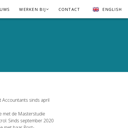
EUWS
WERKEN BIJ
CONTACT
ENGLISH
t Accountants sinds april
tie met de Masterstudie
trol. Sinds september 2020
tie met haar Post-